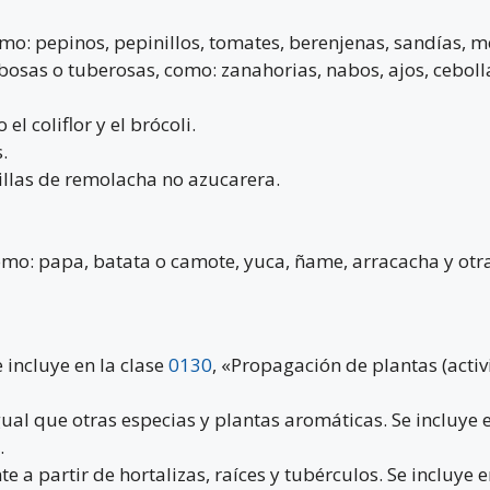
como: pepinos, pepinillos, tomates, berenjenas, sandías, m
ulbosas o tuberosas, como: zanahorias, nabos, ajos, cebolla
el coliflor y el brócoli.
.
millas de remolacha no azucarera.
como: papa, batata o camote, yuca, ñame, arracacha y otra
e incluye en la clase
0130
, «Propagación de plantas (activ
igual que otras especias y plantas aromáticas. Se incluye 
.
e a partir de hortalizas, raíces y tubérculos. Se incluye e