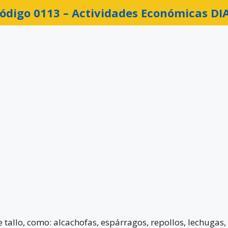
ódigo 0113 –
Actividades Económicas DI
de tallo, como: alcachofas, espárragos, repollos, lechugas,