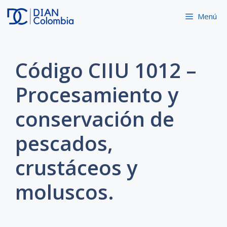
Saltar
Menú
al
contenido
Código CIIU 1012 –
Procesamiento y
conservación de
pescados,
crustáceos y
moluscos.