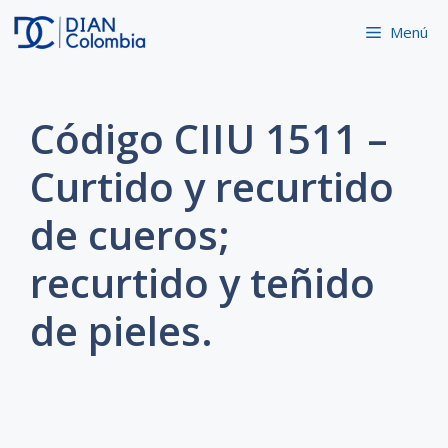
Saltar
Menú
al
contenido
Código CIIU 1511 –
Curtido y recurtido
de cueros;
recurtido y teñido
de pieles.