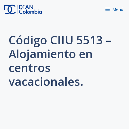
Saltar
Menú
al
contenido
Código CIIU 5513 –
Alojamiento en
centros
vacacionales.