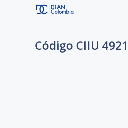
Saltar
al
contenido
Código CIIU 4921