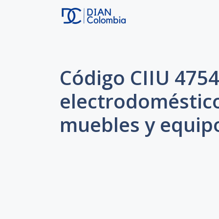
Saltar
al
contenido
Código CIIU 4754
electrodoméstic
muebles y equipo