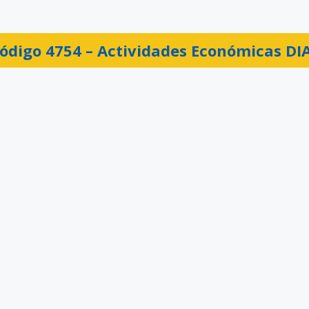
ódigo 4754 –
Actividades Económicas DI