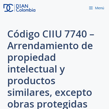
Saltar
Menú
al
contenido
Código CIIU 7740 –
Arrendamiento de
propiedad
intelectual y
productos
similares, excepto
obras protegidas