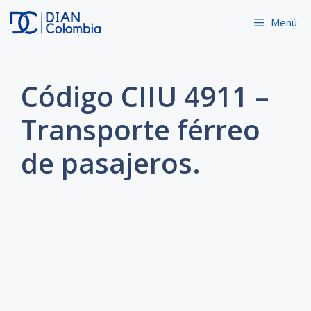
Saltar
Menú
al
contenido
Código CIIU 4911 –
Transporte férreo
de pasajeros.