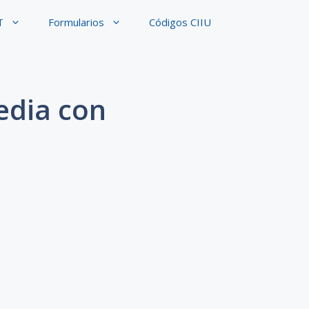
T
Formularios
Códigos CIIU
edia con