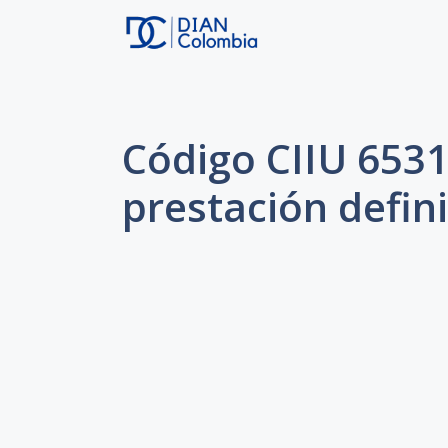
Saltar
al
contenido
Código CIIU 653
prestación defin